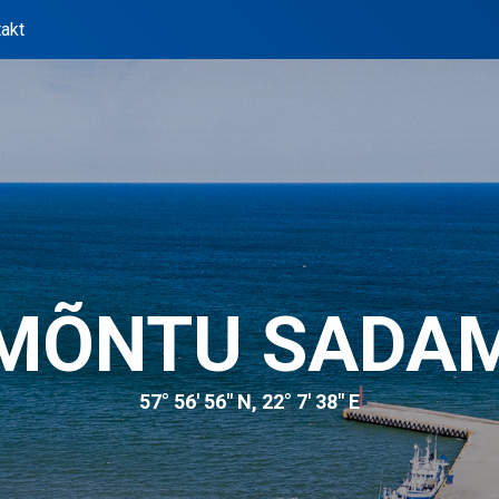
akt
MÕNTU SADA
57° 56′ 56″ N, 22° 7′ 38″ E